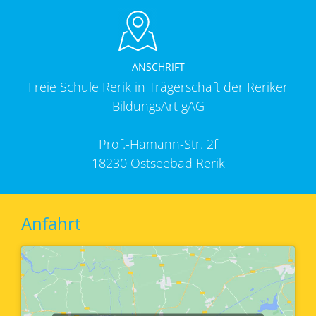
ANSCHRIFT
Freie Schule Rerik in Trägerschaft der Reriker
BildungsArt gAG
Prof.-Hamann-Str. 2f
18230 Ostseebad Rerik
Anfahrt