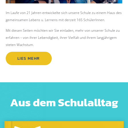
Im Laufe von 21 Jahren entwickelte sich unsere Schule zu einem Haus des
gemeinsamen Lebens u. Lernens mit derzeit 165 SchülerInnen.
Mit diesen Seiten möchten wir Sie einladen, mehr von unserer Schule zu
erfahren – von ihrer Lebendigkeit, ihrer Vielfalt und ihrem langjährigem
steten Wachstum.
LIES MEHR
Aus dem Schulalltag