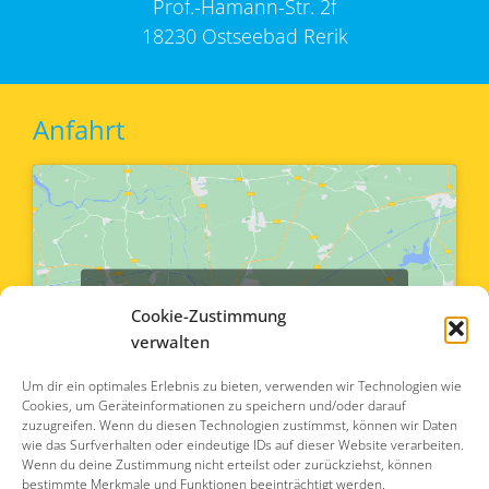
Prof.-Hamann-Str. 2f
18230 Ostseebad Rerik
Anfahrt
Klicke hier, um Marketing-
Cookie-Zustimmung
Cookies zu akzeptieren und
verwalten
diesen Inhalt zu aktivieren
Um dir ein optimales Erlebnis zu bieten, verwenden wir Technologien wie
Cookies, um Geräteinformationen zu speichern und/oder darauf
zuzugreifen. Wenn du diesen Technologien zustimmst, können wir Daten
wie das Surfverhalten oder eindeutige IDs auf dieser Website verarbeiten.
Wenn du deine Zustimmung nicht erteilst oder zurückziehst, können
bestimmte Merkmale und Funktionen beeinträchtigt werden.