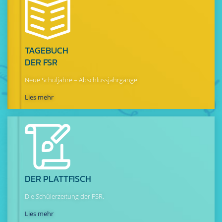
TAGEBUCH
DER FSR
Neue Schuljahre – Abschlussjahrgänge.
Lies mehr
DER PLATTFISCH
Die Schülerzeitung der FSR.
Lies mehr